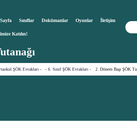
Sayfa
Sınıflar
Dokümanlar
Oyunlar
İletişim
imize Katılın!
utanağı
rtaokul ŞÖK Evrakları
- -
6. Sınıf ŞÖK Evrakları
-
2. Dönem Başı ŞÖK Tu