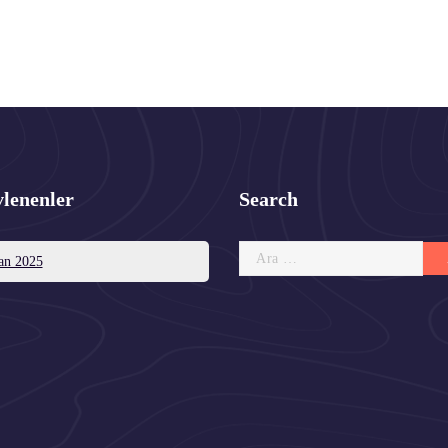
vlenenler
Search
Arama:
an 2025