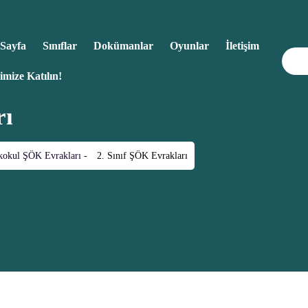
Sayfa
Sınıflar
Dokümanlar
Oyunlar
İletişim
imize Katılın!
rı
lkokul ŞÖK Evrakları
-
2. Sınıf ŞÖK Evrakları