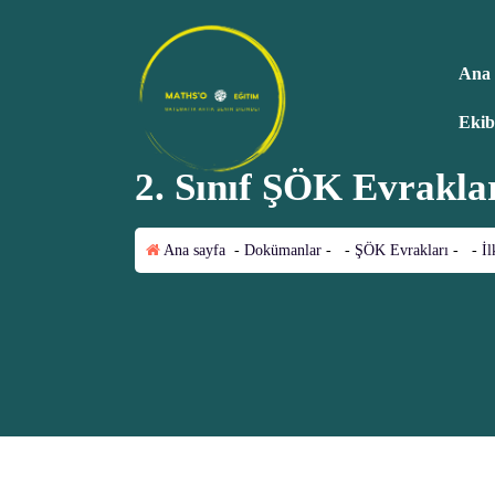
İ
ç
e
Ana 
r
i
Ekib
ğ
e
g
2. Sınıf ŞÖK Evrakla
Matematik artık senin dilinde!
e
ç
Ana sayfa
-
Dokümanlar
- -
ŞÖK Evrakları
- -
İ