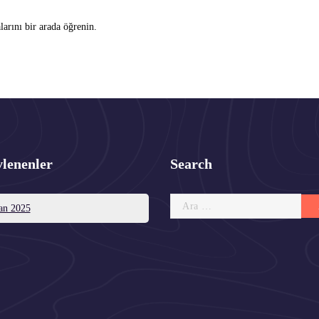
rını bir arada öğrenin.
vlenenler
Search
Arama:
an 2025