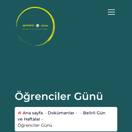
İ
ç
e
r
i
ğ
e
g
Matematik artık senin dilinde!
e
ç
Öğrenciler Günü
Ana sayfa
-
Dokümanlar
- -
Belirli Gün
ve Haftalar
-
Öğrenciler Günü