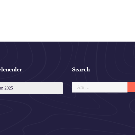
vlenenler
Search
Arama:
an 2025